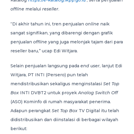
Katalog
https://e-katalog.lkpp.go.id
, serta penjualan
offline
melalui
reseller
.
“Di akhir tahun ini, tren penjualan
online
naik
sangat signifikan, yang dibarengi dengan grafik
penjualan
offline
yang juga melonjak tajam dari para
reseller baru,” ucap Edi Witjara.
Selain penjualan langsung pada
end user
, lanjut Edi
Witjara, PT INTI (Persero) pun telah
mendistribusikan sekaligus menginstalasi
Set Top
Box
INTI DVBT2 untuk proyek
Analog Switch Off
(ASO) Kominfo di rumah masyarakat penerima.
Adapun perangkat
Set Top Box
TV Digital itu telah
didistribusikan dan diinstalasi di berbagai wilayah
berikut: