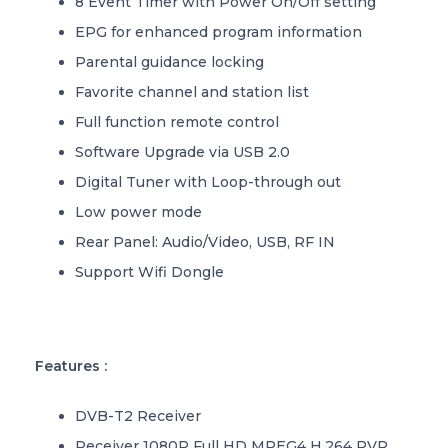
8 Event Timer with Power On/Off setting
EPG for enhanced program information
Parental guidance locking
Favorite channel and station list
Full function remote control
Software Upgrade via USB 2.0
Digital Tuner with Loop-through out
Low power mode
Rear Panel: Audio/Video, USB, RF IN
Support Wifi Dongle
Features :
DVB-T2 Receiver
Receiver 1080P Full HD MPEG4 H.264 PVR