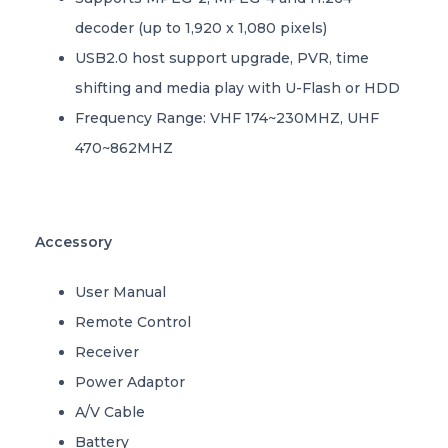
decoder (up to 1,920 x 1,080 pixels)
USB2.0 host support upgrade, PVR, time
shifting and media play with U-Flash or HDD
Frequency Range: VHF 174~230MHZ, UHF
470~862MHZ
Accessory
User Manual
Remote Control
Receiver
Power Adaptor
A/V Cable
Battery